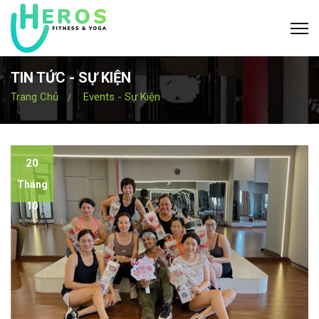
TIN TỨC - SỰ KIỆN
Trang Chủ
Events - Sự Kiện
20
Tháng
10